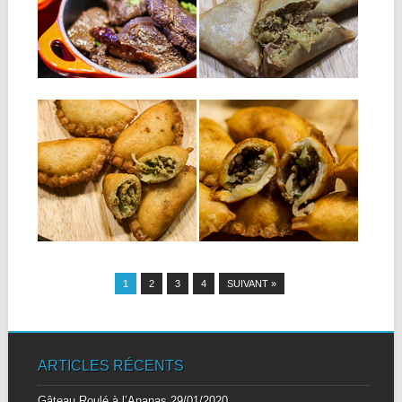
samoussas : 250 g de thon...
Ingrédients pour 4
personnes: 850 g de cerf
coupé en...
▶
▶
29.12.16
30.11.16
RISSOLES AU
RISSOLE À LA
THON
VIANDE
Ingrédients: Pour la pâte :
Ingrédients: Pour la pâte :
450 ml d’eau 20 g...
450 ml d’eau 20 g...
▶
▶
1
2
3
4
SUIVANT »
ARTICLES RÉCENTS
Gâteau Roulé à l’Ananas
29/01/2020