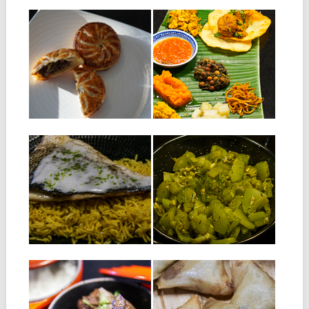
27.08.18
12.07.18
FEUILLETÉ À LA
CURRY DE GATO
VIANDE : PATÉ LA
PIMA
VIANDE
Ingrédients : Une vingtaine
de gato pima 3 cuillères à...
Ingrédients : 1 pâte feuilleté
de 250 g 150 g...
▶
▶
27.09.17
18.09.17
DAURADE
FRICASSÉE DE
GRILLÉE ET
CHOUCHOU
SAUCE COCO-
Ingredients Pour 2 personnes
CITRON VERT
: 2 chouchous; appelés
aussi chayotte ou
Ingrédients pour 4
christophine...
personnes : 4 filets de
▶
▶
daurade avec...
19.07.17
16.03.17
SALMI CERF :
SAMOUSSA THON
CIVET DE CERF
Ingrédients pour environ 30