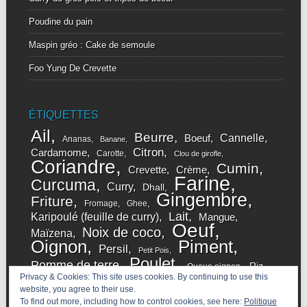
Poudine du pain
Maspin gréo : Cake de semoule
Foo Yung De Crevette
ÉTIQUETTES
Ail
Beurre
Cannelle
Boeuf
Ananas
Banane
Citron
Cardamome
Carotte
Clou de girofle
Coriandre
Cumin
Crevette
Crème
Farine
Curcuma
Curry
Dhall
Gingembre
Friture
Fromage
Ghee
Lait
Karipoulé (feuille de curry)
Mangue
Oeuf
Noix de coco
Maïzena
Oignon
Piment
Persil
Petit Pois
Poulet
Pomme de terre
Riz
Queue oignon
Privacy & Cookies: This site uses cookies. By continuing to use this
Sucre
Sauce soja
Sucre de Cane
Shitake
website, you agree to their use.
Tomate
Thym
Yaourt
Vanille
Tamarin
To find out more, including how to control cookies, see here:
Politique