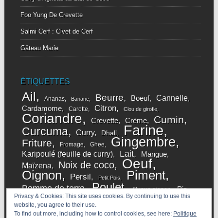
Foo Yung De Crevette
Salmi Cerf : Civet de Cerf
Gâteau Marie
ÉTIQUETTES
Ail
Beurre
Cannelle
Boeuf
Ananas
Banane
Citron
Cardamome
Carotte
Clou de girofle
Coriandre
Cumin
Crevette
Crème
Farine
Curcuma
Curry
Dhall
Gingembre
Friture
Fromage
Ghee
Lait
Karipoulé (feuille de curry)
Mangue
Oeuf
Noix de coco
Maïzena
Oignon
Piment
Persil
Petit Pois
Poulet
Pomme de terre
Riz
Queue oignon
Privacy & Cookies: This site uses cookies. By continuing to use this
Sucre
Sauce soja
Sucre de Cane
Shitake
website, you agree to their use.
Tomate
Thym
Yaourt
Vanille
Tamarin
To find out more, including how to control cookies, see here:
Politique