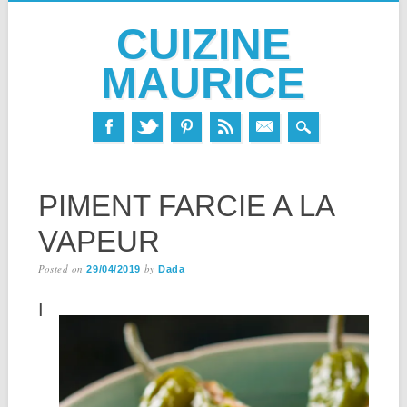
CUIZINE
MAURICE
Skip
MAIN MENU
to
PIMENT FARCIE A LA
content
VAPEUR
Posted on
by
29/04/2019
Dada
I