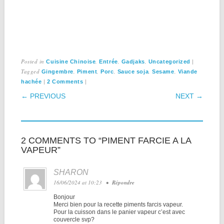
Posted in
,
,
,
|
Cuisine Chinoise
Entrée
Gadjaks
Uncategorized
Tagged
,
,
,
,
,
Gingembre
Piment
Porc
Sauce soja
Sesame
Viande
|
|
hachée
2 Comments
POST NAVIGATION
← PREVIOUS
NEXT →
2 COMMENTS TO “PIMENT FARCIE A LA
VAPEUR”
SHARON
16/06/2024 at 10:23
•
Répondre
Bonjour
Merci bien pour la recette piments farcis vapeur.
Pour la cuisson dans le panier vapeur c’est avec
couvercle svp?