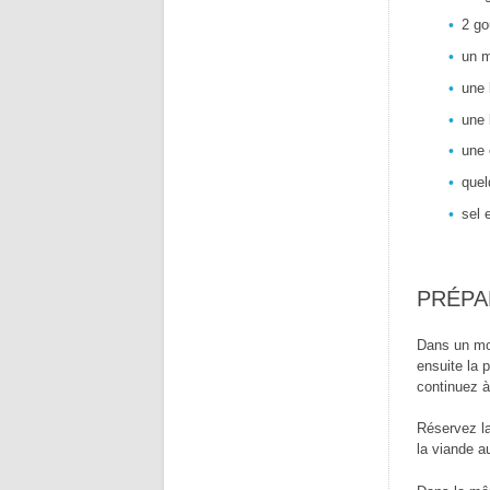
2 go
un m
une 
une 
une 
quel
sel 
PRÉPA
Dans un mor
ensuite la p
continuez à
Réservez la
la viande a