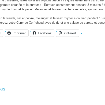
e casserole, faites dorer les oignons jusqu’à ce qu’ils deviennent transparen
gingembre écrasée et le curcuma. Remuez constamment pendant 3 minutes à f
 curry, le thym et le persil. Mélangez et laissez mijoter 2 minutes, ajoutez ens
in la viande, sel et poivre, mélangez et laissez mijoter à couvert pendant 1
ervez votre Curry de Cerf chaud avec du riz et une salade de carotte et con
l
Imprimer
Facebook
Pinterest
:
t…
T NAVIGATION
OUS