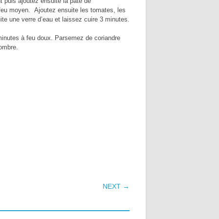
t puis ajoutez ensuite la pâte de
eu moyen. Ajoutez ensuite les tomates, les
uite une verre d’eau et laissez cuire 3 minutes.
5 minutes à feu doux. Parsemez de coriandre
combre.
NEXT →