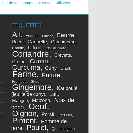
nées de vos commentaires sont utilisées
.
ÉTIQUETTES
Ail
Beurre
Ananas
Banane
Cannelle
Boeuf
Cardamome
Citron
Carotte
Clou de girofle
Coriandre
Crevette
Cumin
Crème
Curcuma
Curry
Dhall
Farine
Friture
Fromage
Ghee
Gingembre
Karipoulé
Lait
(feuille de curry)
Noix de
Maïzena
Mangue
Oeuf
coco
Oignon
Persil
Petit Pois
Piment
Pomme de
Poulet
terre
Queue oignon