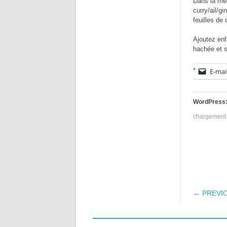
Dans la mêm
curry/ail/
feuilles de
Ajoutez enf
hachée et s
E-mai
WordPress
chargemen
POS
← PREVI