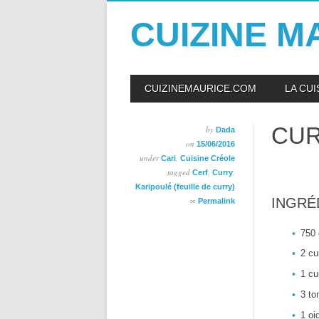
CUIZINE M
Skip
MAIN MENU
CUIZINEMAURICE.COM
LA CU
to
content
CUR
by
Dada
on
15/06/2016
under
,
Cari
Cuisine Créole
tagged
,
,
Cerf
Curry
Karipoulé (feuille de curry)
INGRÉ
∞
Permalink
750 
2 cu
1 cu
3 to
1 oi