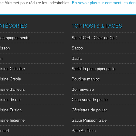
lise Akismet pour réduire les indésirables.
En savoir plus sur comment les don
ATÉGORIES
TOP POSTS & PAGES
ccompagnements
Salmi Cerf : Civet de Cerf
isson
Sagoo
ri
Badia
isine Chinoise
Satini la peau pipengaille
isine Créole
Poudine manioc
isine d'ailleurs
Bol renversé
isine de rue
Chop suey de poulet
isine Fusion
Côtelettes de poulet
isine Indienne
Sauté Poisson Salé
ssert
Pâté Au Thon