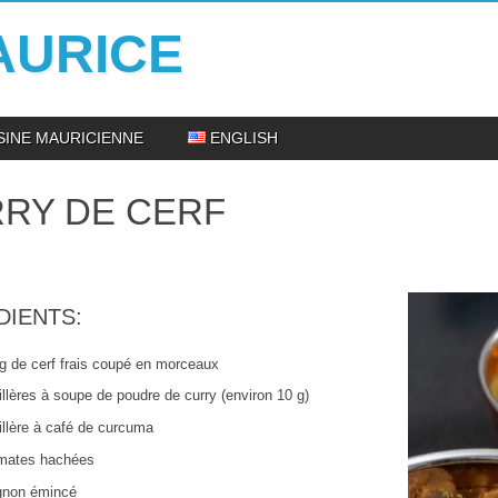
AURICE
ISINE MAURICIENNE
ENGLISH
RY DE CERF
DIENTS:
g de cerf frais coupé en morceaux
illères à soupe de poudre de curry (environ 10 g)
illère à café de curcuma
mates hachées
gnon émincé