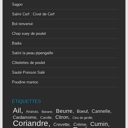
Sagoo
Salmi Cerf : Civet de Cerf
Bol renversé
Chop suey de poulet
Badia
Satini la peau pipengaille
Côtelettes de poulet
Sauté Poisson Salé
Poudine manioc
ÉTIQUETTES
Ail
Beurre
Cannelle
Boeuf
Ananas
Banane
Citron
Cardamome
Carotte
Clou de girofle
Coriandre
Cumin
Crevette
Crème