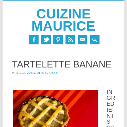
CUIZINE
MAURICE
Skip
MAIN MENU
to
TARTELETTE BANANE
content
Posted on
by
22/07/2014
Dada
IN
GR
ED
IE
NT
S