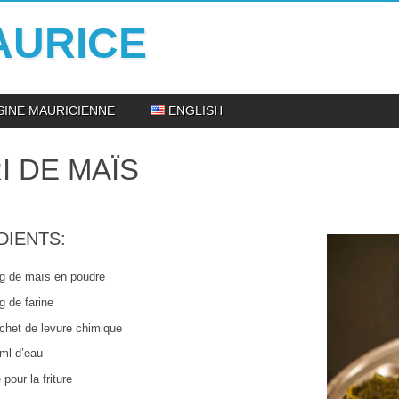
AURICE
ISINE MAURICIENNE
ENGLISH
I DE MAÏS
DIENTS:
g de maïs en poudre
g de farine
chet de levure chimique
ml d’eau
 pour la friture