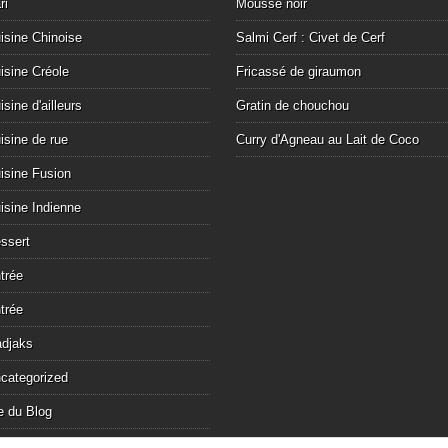
ri
Mousse noir
isine Chinoise
Salmi Cerf : Civet de Cerf
isine Créole
Fricassé de giraumon
isine d'ailleurs
Gratin de chouchou
isine de rue
Curry d'Agneau au Lait de Coco
isine Fusion
isine Indienne
ssert
trée
trée
djaks
categorized
e du Blog