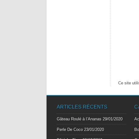
Ce site uti
ARTICLES RÉCENTS
C
Gâteau Roulé à l’Ananas
29/01/2020
A
Perle De Coco
23/01/2020
Bo