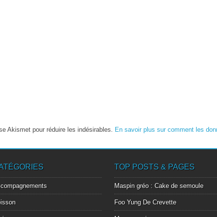
lise Akismet pour réduire les indésirables.
En savoir plus sur comment les don
ATÉGORIES
TOP POSTS & PAGES
ccompagnements
Maspin gréo : Cake de semoule
isson
Foo Yung De Crevette