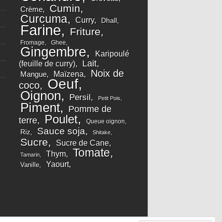
Cumin
Crème
Curcuma
Curry
Dhall
Farine
Friture
Fromage
Ghee
Gingembre
Karipoulé
Lait
(feuille de curry)
Noix de
Maïzena
Mangue
Oeuf
coco
Oignon
Persil
Petit Pois
Piment
Pomme de
Poulet
terre
Queue oignon
Sauce soja
Riz
Shitake
Sucre
Sucre de Cane
Tomate
Thym
Tamarin
Yaourt
Vanille