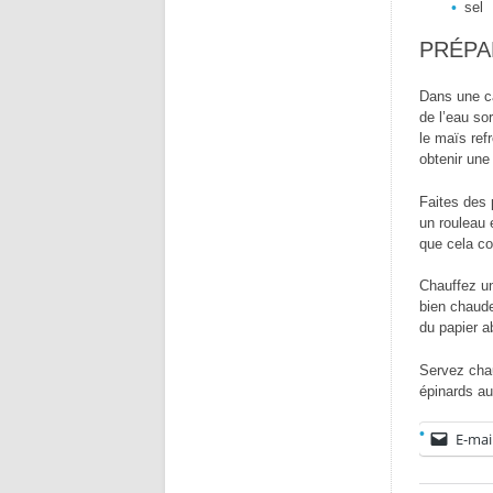
sel
PRÉPA
Dans une ca
de l’eau sor
le maïs refr
obtenir une
Faites des 
un rouleau 
que cela co
Chauffez une
bien chaude,
du papier a
Servez cha
épinards au
E-mai