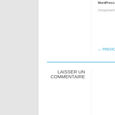
WordPress
chargemen
POS
← PREVI
LAISSER UN
COMMENTAIRE