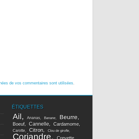
nées de vos commentaires sont utilisées
.
ÉTIQUETTES
Ail
Beurre
Ananas
Banane
Cannelle
Boeuf
Cardamome
Citron
Carotte
Clou de girofle
Coriandre
Crevette