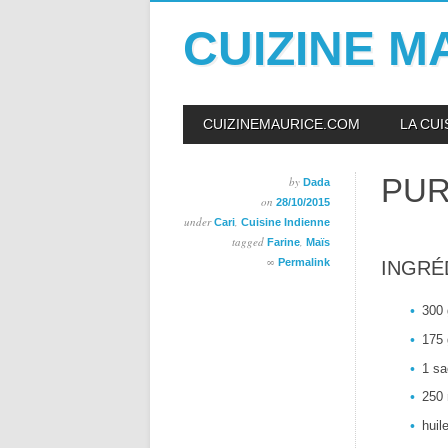
CUIZINE M
Skip
MAIN MENU
CUIZINEMAURICE.COM
LA CU
to
content
PUR
by
Dada
on
28/10/2015
under
,
Cari
Cuisine Indienne
tagged
,
Farine
Maïs
∞
Permalink
INGRÉ
300 
175 
1 sa
250 
huile