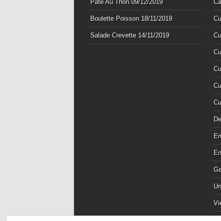
Pâté Au Thon
09/12/2019
Ca
Boulette Poisson
18/11/2019
Cu
Salade Crevette
14/11/2019
Cu
Cu
Cu
Cu
Cu
De
En
En
Ga
Un
Vi