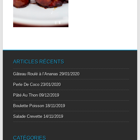
INGREDIENTS:
Une saucisses chinoises
douces 2-3 cuillères à soupe
de miel PREPARATION:...
▶
ARTICLES RÉCENTS
Gâteau Roulé à l’Ananas
29/01/2020
Perle De Coco
23/01/2020
Pâté Au Thon
09/12/2019
Boulette Poisson
18/11/2019
Salade Crevette
14/11/2019
CATÉGORIES