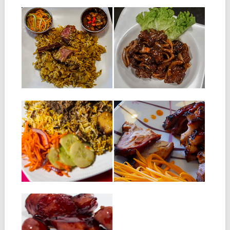
04.11.15
12.10.15
BRIYANI DE
BŒUF
POISSON
CROUSTILLANT
AU SÉSAME
INGRÉDIENTS: 750 g de
poisson ferme, par exemple
Bœuf Croustillant Ingrédients:
du thon, coupé...
850 g de bœuf coupé en
lamelles 2...
▶
▶
27.03.15
24.02.15
BRIYANI DE BŒUF
PORC LAQUÉ :
CHAR SIU
Ingrédients: 1 kg de viande de
boeuf coupée en gros
Ingrédients : 1 kg de filet
morceaux...
mignon de porc 2...
▶
▶
28.05.14
SAUCISSE DOUCE
ROTIE AU MIEL