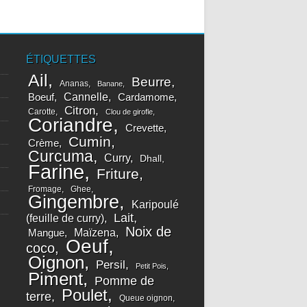
ÉTIQUETTES
Ail
Beurre
Ananas
Banane
Cannelle
Boeuf
Cardamome
Citron
Carotte
Clou de girofle
Coriandre
Crevette
Cumin
Crème
Curcuma
Curry
Dhall
Farine
Friture
Fromage
Ghee
Gingembre
Karipoulé
Lait
(feuille de curry)
Noix de
Maïzena
Mangue
Oeuf
coco
Oignon
Persil
Petit Pois
Piment
Pomme de
Poulet
terre
Queue oignon