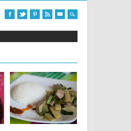
20.08.14
PORC AUX TROIS
MERVEILLES
Ingrédients : 500 g de porc coupé en
morceaux 250 g...
▶