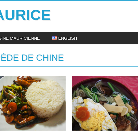
AURICE
ISINE MAURICIENNE
ENGLISH
ÉDE DE CHINE
24.03.15
08.02.15
CHOP SUEY DE POULET
BOUILLON DE MEEFOON
Ingrédients pour 2 personnes: Un blanc
Ingrédients: 1 carcasse de poulet 250 g
de poulet (ou du tofu si...
de poulet désossé 1...
▶
▶